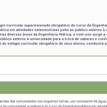
gio curricular supervisionado obrigatório do curso de Engenhari
ca em atividades extensionistas junto ao público externo à u
as diversas áreas da Engenharia Hídrica, e com isso surge 
público externo à universidade para a troca de saberes e co
do estágio curricular obrigatório de seus alunos, conduzirá a
ndas das comunidades nos seguintes temas: uso consciente da água; 
ção da comunidade acadêmica do curso de Engenharia Hídrica em atividad