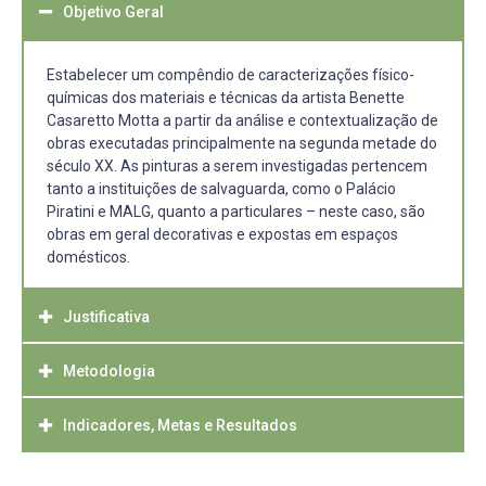
Objetivo Geral
Estabelecer um compêndio de caracterizações físico-
químicas dos materiais e técnicas da artista Benette
Casaretto Motta a partir da análise e contextualização de
obras executadas principalmente na segunda metade do
século XX. As pinturas a serem investigadas pertencem
tanto a instituições de salvaguarda, como o Palácio
Piratini e MALG, quanto a particulares – neste caso, são
obras em geral decorativas e expostas em espaços
domésticos.
Justificativa
Metodologia
A atribuição de autoria dessas obras é, em geral,
deficitária, pleiteando-se a elaboração de ferramentas de
autenticação. O objetivo precípuo deste projeto, através
Indicadores, Metas e Resultados
A identificação e estudo dos materiais e técnicas
das ações mencionadas é dar visibilidade à produção
utilizados pela artista serão realizados com o auxílio de
artística da Benette e introduzir o ensejo pela
técnicas como microscopia óptica (análise de cortes