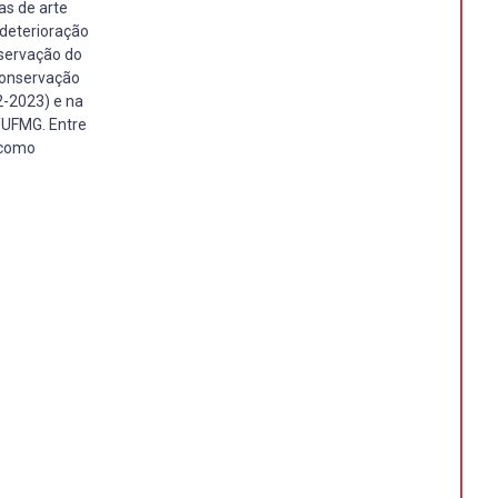
as de arte
 deterioração
nservação do
Conservação
2-2023) e na
/UFMG. Entre
 como