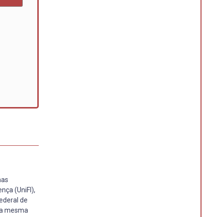
nas
nça (UniFI),
ederal de
 da mesma