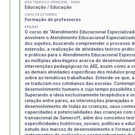
EIXO TEMÁTICO (PRINCIPAL - AFIM)
Educação / Educação
LINHA DE EXTENSÃO
Formação de professores
RESUMO
O curso de “Atendimento Educacional Especializado
envolvem o Atendimento Educacional Especializado,
dos sujeitos, buscando compreender o processo d
extensão, a realização de atividades teórico-prát
e práticas para o Atendimento Educacional Especia
as múltiplas abordagens acerca do desenvolvimento 
intervenções pedagógicas no AEE, assim como a cr
as demais atividades específicas dos módulos prop
sobre as temáticas trabalhadas. Entende-se que, a
se traduzam nos cotidianos das escolas. Contempl
desenvolvimento humano e cujo tempo possibilita 
Superando a ideia exclusivamente terapèutica e in
relação entre pares, as intervenções planejadas e 
desenvolvimento de todas as crianças, seus contex
capacidades e potencialidades das crianças com d
transacional de Sameroff, além dos conceitos teór
especificidades históricas, sociais, políticas e e
estudo dos marcos de desenvolvimento e formas de
instrumentos de avaliação e acompanhamento do des