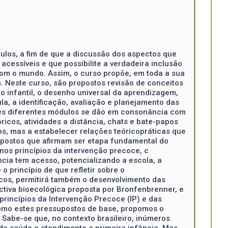
ulos, a fim de que a discussão dos aspectos que
cessíveis e que possibilite a verdadeira inclusão
om o mundo. Assim, o curso propõe, em toda a sua
. Neste curso, são propostos revisão de conceitos
o infantil, o desenho universal da aprendizagem,
la, a identificação, avaliação e planejamento das
tes diferentes módulos se dão em consonância com
icos, atividades a distância, chats e bate-papos
os, mas a estabelecer relações teóricopráticas que
supostos que afirmam ser etapa fundamental do
nos princípios da intervenção precoce, c
cia tem acesso, potencializando a escola, a
o princípio de que refletir sobre o
icos, permitirá também o desenvolvimento das
ctiva bioecológica proposta por Bronfenbrenner, e
princípios da Intervenção Precoce (IP) e das
m como estes pressupostos de base, propomos o
abe-se que, no contexto brasileiro, inúmeros
 de saúde e atendimento a primeira infância. Mas