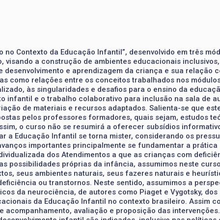
 no Contexto da Educação Infantil”, desenvolvido em três mód
 visando a construção de ambientes educacionais inclusivos, a
e desenvolvimento e aprendizagem da criança e sua relação c
icas como relações entre os conceitos trabalhados nos módulos
lizado, às singularidades e desafios para o ensino da educaçã
infantil e o trabalho colaborativo para inclusão na sala de au
iação de materiais e recursos adaptados. Salienta-se que es
ostas pelos professores formadores, quais sejam, estudos teór
ssim, o curso não se resumirá a oferecer subsídios informativ
ar a Educação Infantil se torna mister, considerando os pres
avanços importantes principalmente se fundamentar a prática 
dividualizada dos Atendimentos a que as crianças com deficiên
as possibilidades próprias da infância, assumimos neste curso 
tos, seus ambientes naturais, seus fazeres naturais e heuríst
eficiência ou transtornos. Neste sentido, assumimos a perspe
icos da neurociência, de autores como Piaget e Vygotsky, dos 
ducacionais da Educação Infantil no contexto brasileiro. Assi
 acompanhamento, avaliação e proposição das intervenções. S
envolvimento infantil são indicados, inclusive nas políticas