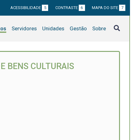
ACESSIBILIDADE
5
CONTRASTE
6
MAPA DO SITE
7
tos
Servidores
Unidades
Gestão
Sobre
E BENS CULTURAIS