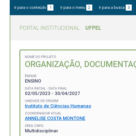
Ir para o conteúdo
1
Ir para o menu
2
Ir para a busca
3
PORTAL INSTITUCIONAL
UFPEL
NOME DO PROJETO
ORGANIZAÇÃO, DOCUMENTAÇ
ÊNFASE
ENSINO
DATA INICIAL - DATA FINAL
02/05/2023 - 30/04/2027
UNIDADE DE ORIGEM
Instituto de Ciências Humanas
COORDENADOR ATUAL
ANNELISE COSTA MONTONE
ÁREA CNPQ
Multidisciplinar