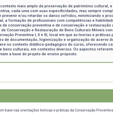
contexto mais amplo da preservação de patrimônio cultural, e 
entiva, cada uma com suas especificidades, mas sempre comp
m prevenir e/ou retardar os danos sofridos, minimizando o pr
al, a formação de profissionais com competências e habilida
os de conservação preventiva e de conservação e restauração d
o de Conservação e Restauração de Bens Culturais Móveis con
ção Preventiva I, II e III, local em que as teorias e práticas
ções de documentação, higienização e organização do acervo
sere no contexto didático-pedagógico do curso, oferecendo c
 bens culturais, em contextos diversos. Os aspectos referente
mam a base do projeto de ensino proposto.
m base nas orientações teóricas e práticas da Conservação Preventiv