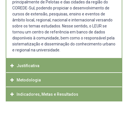
principalmente de Pelotas e das cidades da região do
COREDE-Sul, podendo propiciar o desenvolvimento de
cursos de extensão, pesquisas, ensino e eventos de
âmbito local, regional, nacional e internacional versando
sobre os temas estudados. Nesse sentido, o LEUR se
tornou um centro de referência em banco de dados
disponíveis à comunidade, bem como o responsável pela
sistematização e disseminação do conhecimento urbano
e regional na universidade.
Justificativa
Metodologia
Do ponto de vista social o projeto se justifica pelo fato de
que a existência do conhecimento gerado pela extensão,
pesquisa e ensino só faz sentido se for útil e servir à
Indicadores, Metas e Resultados
Utiliza-se sobretudo o método da pesquisa-ação como
comunidade na qual o laboratório está inserido. Portanto,
norteador dos trabalhos, haja vista que se trata de um
o acervo disponível no LEUR não pode ser privativo da
método que atua em dois sentidos, tanto no
O projeto será considerado satisfatório se conseguir gerar
universidade, mas precisa ser disponibilizado à
planejamento por parte de quem elabora os projetos de
produtos úteis à comunidade, tais como um acervo
comunidade para que seus membros possam usufruir do
extensão, pesquisa e ensino, quanto por aqueles a quem
sistematizado de conhecimentos sobre o espaço urbano
conhecimento gerado. Além do mais, grande parte dos
se dirigem tais projetos. Assim, a comunidade não é