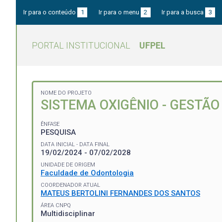
Ir para o conteúdo
1
Ir para o menu
2
Ir para a busca
3
PORTAL INSTITUCIONAL
UFPEL
NOME DO PROJETO
SISTEMA OXIGÊNIO - GESTÃ
ÊNFASE
PESQUISA
DATA INICIAL - DATA FINAL
19/02/2024 - 07/02/2028
UNIDADE DE ORIGEM
Faculdade de Odontologia
COORDENADOR ATUAL
MATEUS BERTOLINI FERNANDES DOS SANTOS
ÁREA CNPQ
Multidisciplinar