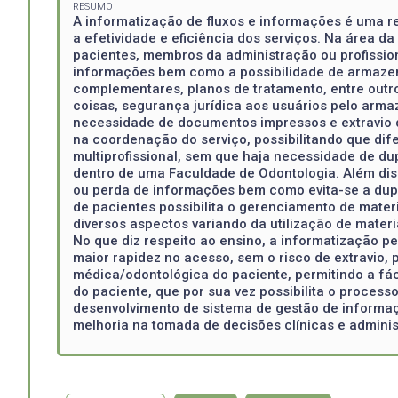
RESUMO
A informatização de fluxos e informações é uma r
a efetividade e eficiência dos serviços. Na área d
pacientes, membros da administração ou profission
informações bem como a possibilidade de armazen
complementares, planos de tratamento, entre outro
coisas, segurança jurídica aos usuários pelo arm
necessidade de documentos impressos e extravio de
na coordenação do serviço, possibilitando que dif
multiprofissional, sem que haja necessidade de 
dentro de uma Faculdade de Odontologia. Além diss
ou perda de informações bem como evita-se a dupli
de pacientes possibilita o gerenciamento de mate
diversos aspectos variando da utilização de mater
No que diz respeito ao ensino, a informatização p
maior rapidez no acesso, sem o risco de extravio,
médica/odontológica do paciente, permitindo a fác
do paciente, que por sua vez possibilita o process
desenvolvimento de sistema de gestão de informaçõ
melhoria na tomada de decisões clínicas e adminis