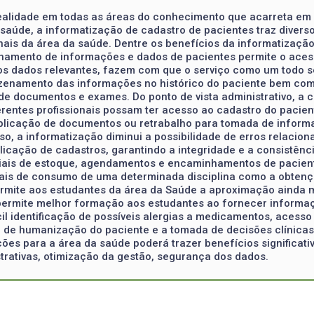
ealidade em todas as áreas do conhecimento que acarreta em 
a saúde, a informatização de cadastro de pacientes traz divers
ais da área da saúde. Dentre os benefícios da informatização,
amento de informações e dados de pacientes permite o acesso
s dados relevantes, fazem com que o serviço como um todo seja
azenamento das informações no histórico do paciente bem com
 documentos e exames. Do ponto de vista administrativo, a ce
erentes profissionais possam ter acesso ao cadastro do pacie
duplicação de documentos ou retrabalho para tomada de infor
o, a informatização diminui a possibilidade de erros relacion
cação de cadastros, garantindo a integridade e a consistênci
riais de estoque, agendamentos e encaminhamentos de pacien
iais de consumo de uma determinada disciplina como a obtençã
ermite aos estudantes da área da Saúde a aproximação ainda m
 permite melhor formação aos estudantes ao fornecer informaç
il identificação de possíveis alergias a medicamentos, acesso
o de humanização do paciente e a tomada de decisões clínicas p
es para a área da saúde poderá trazer benefícios significati
trativas, otimização da gestão, segurança dos dados.