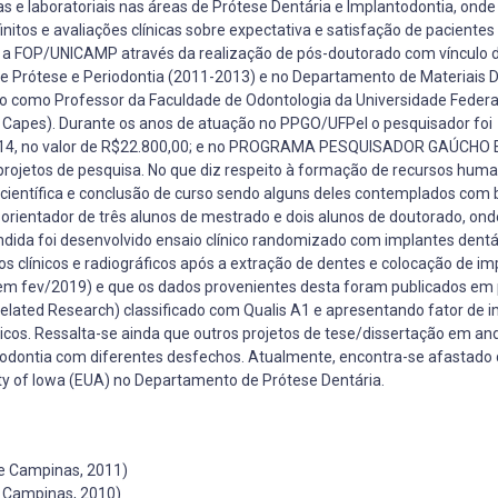
as e laboratoriais nas áreas de Prótese Dentária e Implantodontia, onde
nitos e avaliações clínicas sobre expectativa e satisfação de pacientes
om a FOP/UNICAMP através da realização de pós-doutorado com vínculo 
e Prótese e Periodontia (2011-2013) e no Departamento de Materiais 
o como Professor da Faculdade de Odontologia da Universidade Federal
 Capes). Durante os anos de atuação no PPGO/UFPel o pesquisador foi
4, no valor de R$22.800,00; e no PROGRAMA PESQUISADOR GAÚCHO 
projetos de pesquisa. No que diz respeito à formação de recursos hum
o científica e conclusão de curso sendo alguns deles contemplados com 
é orientador de três alunos de mestrado e dois alunos de doutorado, on
dida foi desenvolvido ensaio clínico randomizado com implantes dentá
os clínicos e radiográficos após a extração de dentes e colocação de im
 em fev/2019) e que os dados provenientes desta foram publicados em 
d Related Research) classificado com Qualis A1 e apresentando fator de
línicos. Ressalta-se ainda que outros projetos de tese/dissertação em 
ntodontia com diferentes desfechos. Atualmente, encontra-se afastado 
sity of Iowa (EUA) no Departamento de Prótese Dentária.
de Campinas, 2011)
e Campinas, 2010)