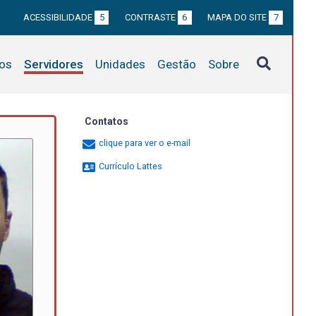
ACESSIBILIDADE
5
CONTRASTE
6
MAPA DO SITE
7
tos
Servidores
Unidades
Gestão
Sobre
Contatos
clique para ver o e-mail
Currículo Lattes