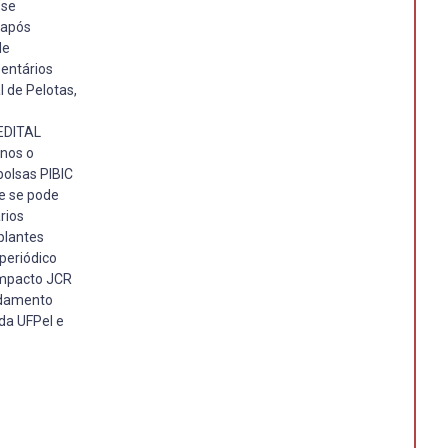
 se
 após
de
Dentários
 de Pelotas,
EDITAL
anos o
bolsas PIBIC
de se pode
rios
plantes
periódico
 impacto JCR
andamento
da UFPel e