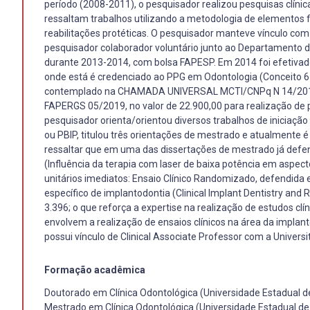
período (2008-2011), o pesquisador realizou pesquisas clínic
ressaltam trabalhos utilizando a metodologia de elementos fi
reabilitações protéticas. O pesquisador manteve vínculo c
pesquisador colaborador voluntário junto ao Departamento d
durante 2013-2014, com bolsa FAPESP. Em 2014 foi efetivad
onde está é credenciado ao PPG em Odontologia (Conceito 6
contemplado na CHAMADA UNIVERSAL MCTI/CNPq N 14/201
FAPERGS 05/2019, no valor de 22.900,00 para realização de 
pesquisador orienta/orientou diversos trabalhos de iniciaçã
ou PBIP, titulou três orientações de mestrado e atualmente 
ressaltar que em uma das dissertações de mestrado já defen
(Influência da terapia com laser de baixa potência em aspect
unitários imediatos: Ensaio Clínico Randomizado, defendida
específico de implantodontia (Clinical Implant Dentistry an
3.396; o que reforça a expertise na realização de estudos c
envolvem a realização de ensaios clínicos na área da impla
possui vínculo de Clinical Associate Professor com a Univer
Formação acadêmica
Doutorado em Clínica Odontológica (Universidade Estadual 
Mestrado em Clínica Odontológica (Universidade Estadual d