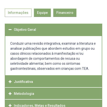
Informações
Equipe
Financeiro
Objetivo Geral
Conduzir uma revisão integrativa, examinar a literatura e
analisar publicações que abordem estudos em grupo ou
casos clínicos relacionados à manifestação e/ou
abordagem de comportamentos de recusa ou
seletividade alimentar, bem como os sintomas
gastrointestinais, observados em crianças com TEA.
Justificativa
Metodologia
A hipersensibilidade ou hipossensibilidade sensorial pode
desempenhar um papel crucial na determinação dos
padrões alimentares restritivos e nas dificuldades
Indicadores, Metas e Resultados