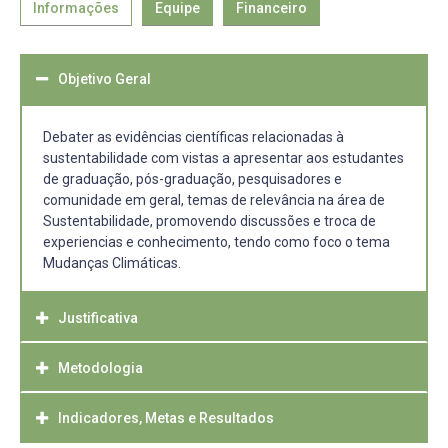
Informações
Equipe
Financeiro
Objetivo Geral
Debater as evidências científicas relacionadas à
sustentabilidade com vistas a apresentar aos estudantes
de graduação, pós-graduação, pesquisadores e
comunidade em geral, temas de relevância na área de
Sustentabilidade, promovendo discussões e troca de
experiencias e conhecimento, tendo como foco o tema
Mudanças Climáticas.
Justificativa
Metodologia
A Lei Nº 9.394, de 20 de dezembro de 1996, no artigo 43
estabelece que a Educação Superior tem por finalidade
estimular a criação cultural e o desenvolvimento do
Indicadores, Metas e Resultados
A IX Semana Acadêmica da Engenharia Ambiental e
espírito científico e do pensamento reflexivo, e, dentre
Sanitária da UFPel será realizada de 24 a 29 de novembro,