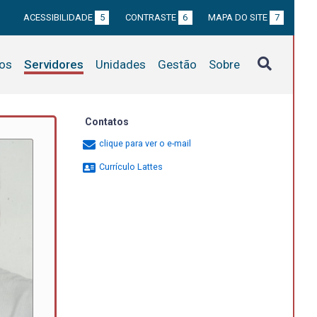
ACESSIBILIDADE
5
CONTRASTE
6
MAPA DO SITE
7
tos
Servidores
Unidades
Gestão
Sobre
Contatos
clique para ver o e-mail
Currículo Lattes