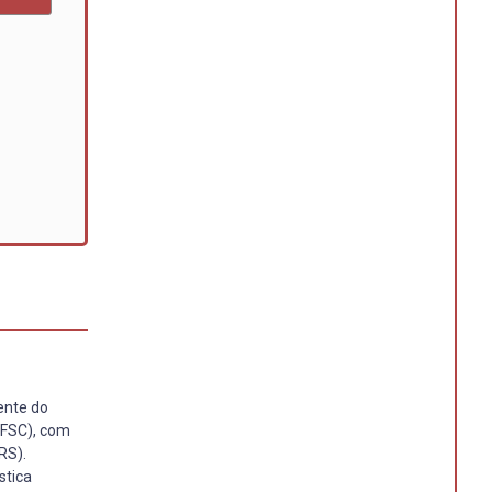
ente do
UFSC), com
RS).
stica