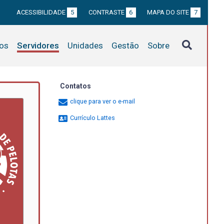
ACESSIBILIDADE
5
CONTRASTE
6
MAPA DO SITE
7
tos
Servidores
Unidades
Gestão
Sobre
Contatos
clique para ver o e-mail
Currículo Lattes