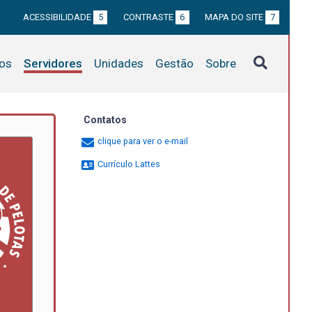
ACESSIBILIDADE
5
CONTRASTE
6
MAPA DO SITE
7
tos
Servidores
Unidades
Gestão
Sobre
Contatos
clique para ver o e-mail
Currículo Lattes