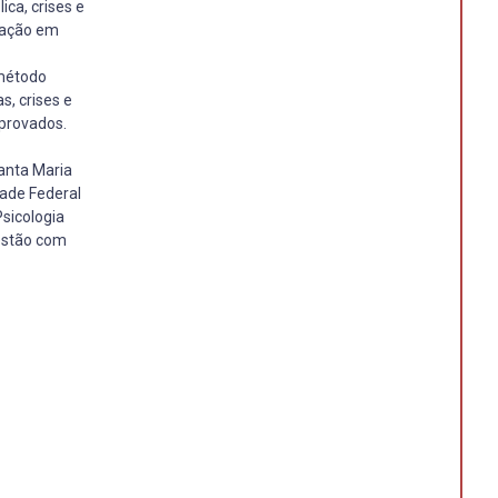
ca, crises e
uação em
 método
s, crises e
aprovados.
anta Maria
ade Federal
sicologia
gestão com