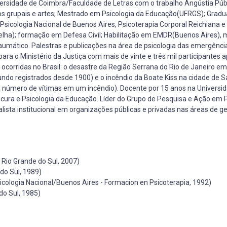
rsidade de Coimbra/Faculdade de Letras com o trabalho Angústia Públi
vos grupais e artes; Mestrado em Psicologia da Educação(UFRGS); Grad
Psicologia Nacional de Buenos Aires, Psicoterapia Corporal Reichiana e
melha); formação em Defesa Civil; Habilitação em EMDR(Buenos Aires),
aumático. Palestras e publicações na área de psicologia das emergência
ra o Ministério da Justiça com mais de vinte e três mil participantes 
 ocorridas no Brasil: o desastre da Região Serrana do Rio de Janeiro em
o registrados desde 1900) e o incêndio da Boate Kiss na cidade de S
 número de vítimas em um incêndio). Docente por 15 anos na Universid
ucura e Psicologia da Educação. Líder do Grupo de Pesquisa e Ação em P
lista institucional em organizações públicas e privadas nas áreas de 
 Rio Grande do Sul, 2007)
do Sul, 1989)
icologia Nacional/Buenos Aires - Formacion en Psicoterapia, 1992)
do Sul, 1985)