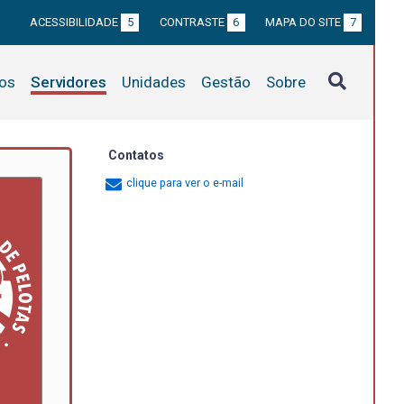
ACESSIBILIDADE
5
CONTRASTE
6
MAPA DO SITE
7
tos
Servidores
Unidades
Gestão
Sobre
Contatos
clique para ver o e-mail