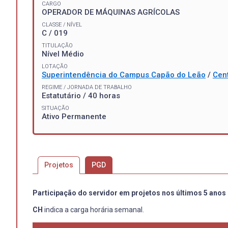
CARGO
OPERADOR DE MÁQUINAS AGRÍCOLAS
CLASSE / NÍVEL
C / 019
TITULAÇÃO
Nível Médio
LOTAÇÃO
Superintendência do Campus Capão do Leão
/
Cen
REGIME / JORNADA DE TRABALHO
Estatutário / 40 horas
SITUAÇÃO
Ativo Permanente
Projetos
PGD
Participação do servidor em projetos nos últimos 5 anos
CH
indica a carga horária semanal.