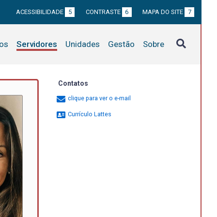
ACESSIBILIDADE
5
CONTRASTE
6
MAPA DO SITE
7
tos
Servidores
Unidades
Gestão
Sobre
Contatos
clique para ver o e-mail
Currículo Lattes