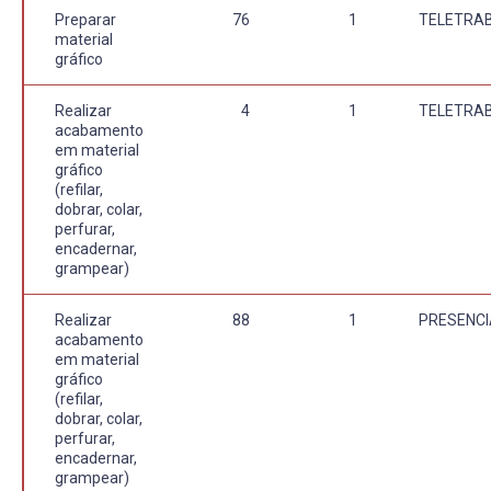
Preparar
76
1
TELETRA
material
gráfico
Realizar
4
1
TELETRA
acabamento
em material
gráfico
(refilar,
dobrar, colar,
perfurar,
encadernar,
grampear)
Realizar
88
1
PRESENCI
acabamento
em material
gráfico
(refilar,
dobrar, colar,
perfurar,
encadernar,
grampear)