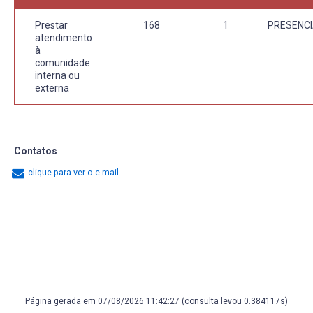
Prestar
168
1
PRESENCI
atendimento
à
comunidade
interna ou
externa
Contatos
clique para ver o e-mail
Página gerada em 07/08/2026 11:42:27 (consulta levou 0.384117s)