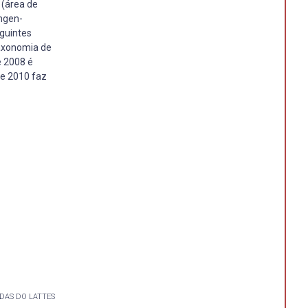
 (área de
ngen-
eguintes
taxonomia de
e 2008 é
de 2010 faz
DAS DO LATTES