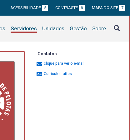
ACESSIBILIDADE
5
CONTRASTE
6
MAPA DO SITE
7
tos
Servidores
Unidades
Gestão
Sobre
Contatos
clique para ver o e-mail
Currículo Lattes