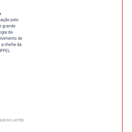
a
cação pelo
e grande
ogia da
olvimento de
a chefia da
UFPEL.
DAS DO LATTES