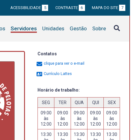
ACESSIBILIDADE
5
CONTRASTE
6
MAPA DO SITE
7
tos
Servidores
Unidades
Gestão
Sobre
Contatos
clique para ver o e-mail
Currículo Lattes
Horário de trabalho:
SEG
TER
QUA
QUI
SEX
09:00
09:00
09:00
09:00
09:00
às
às
às
às
às
12:00
12:00
12:00
12:00
12:00
13:30
13:30
13:30
13:30
13:30
às
às
às
às
às