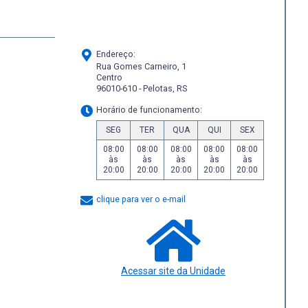
Endereço:
Rua Gomes Carneiro, 1
Centro
96010-610 - Pelotas, RS
Horário de funcionamento:
SEG
TER
QUA
QUI
SEX
08:00
08:00
08:00
08:00
08:00
às
às
às
às
às
20:00
20:00
20:00
20:00
20:00
clique para ver o e-mail
Acessar site da Unidade