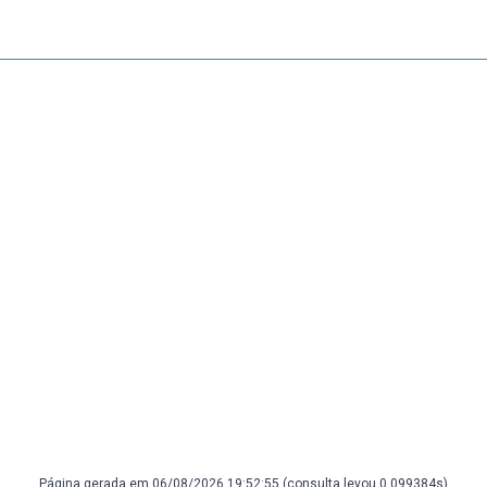
Página gerada em 06/08/2026 19:52:55 (consulta levou 0.099384s)