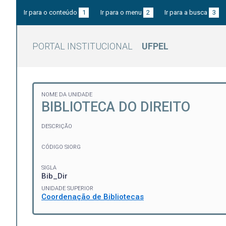
Ir para o conteúdo
1
Ir para o menu
2
Ir para a busca
3
PORTAL INSTITUCIONAL
UFPEL
NOME DA UNIDADE
BIBLIOTECA DO DIREITO
DESCRIÇÃO
CÓDIGO SIORG
SIGLA
Bib_Dir
UNIDADE SUPERIOR
Coordenação de Bibliotecas