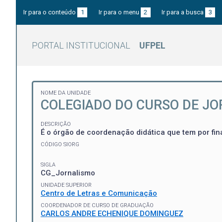
Ir para o conteúdo
1
Ir para o menu
2
Ir para a busca
3
PORTAL INSTITUCIONAL
UFPEL
NOME DA UNIDADE
COLEGIADO DO CURSO DE J
DESCRIÇÃO
É o órgão de coordenação didática que tem por fin
CÓDIGO SIORG
SIGLA
CG_Jornalismo
UNIDADE SUPERIOR
Centro de Letras e Comunicação
COORDENADOR DE CURSO DE GRADUAÇÃO
CARLOS ANDRE ECHENIQUE DOMINGUEZ