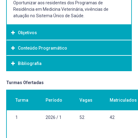
Oportunizar aos residentes dos Programas de
Residência em Medicina Veterinária, vivências de
atuação no Sistema Único de Saúde.
Objetivos
Conteúdo Programático
Objetivo Geral:
Oportunizar aos residentes dos Programas de Residência
Bibliografia
em Medicina Veterinária, vivências de atuação no
Sistema Único de Saúde.
Bibliografia Básica:
Turmas Ofertadas
Organização Mundial de Saúde. The Veterinary
Contribution to Public Health Practice. Ministério da
Turma
Período
Vagas
Matriculados
Saúde. Caderno de Atenção Básica. Núcleo de Apoio a
Saúde da Família. Ministério da Saúde. Caderno de
Atenção Básica. Diretrizes do NASF. Fundação Nacional de
1
2026 / 1
52
42
Saúde. Cronologia Histórica da Saúde Pública.