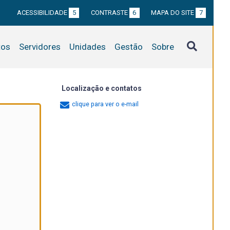
ACESSIBILIDADE
5
CONTRASTE
6
MAPA DO SITE
7
tos
Servidores
Unidades
Gestão
Sobre
Localização e contatos
clique para ver o e-mail