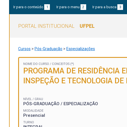
Ir para o conteúdo
1
Ir para o menu
2
Ir para a busca
3
PORTAL INSTITUCIONAL
UFPEL
Cursos
>
Pós-Graduação
>
Especializações
NOME DO CURSO /
CONCEITOS (*)
PROGRAMA DE RESIDÊNCIA E
INSPEÇÃO E TECNOLOGIA DE
NÍVEL / GRAU
PÓS-GRADUAÇÃO / ESPECIALIZAÇÃO
MODALIDADE
Presencial
TURNO