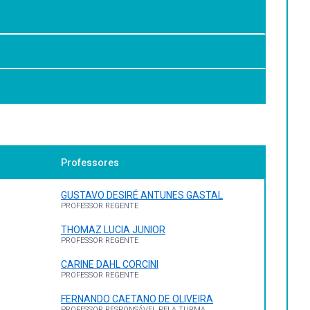
s biotécnicas de reprodução.
Professores
.
GUSTAVO DESIRÉ ANTUNES GASTAL
PROFESSOR REGENTE
THOMAZ LUCIA JUNIOR
PROFESSOR REGENTE
CARINE DAHL CORCINI
PROFESSOR REGENTE
FERNANDO CAETANO DE OLIVEIRA
PROFESSOR RESPONSÁVEL PELA TURMA