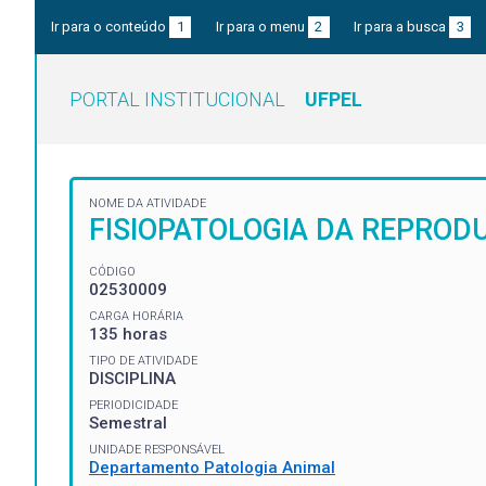
Ir para o conteúdo
1
Ir para o menu
2
Ir para a busca
3
PORTAL INSTITUCIONAL
UFPEL
NOME DA ATIVIDADE
FISIOPATOLOGIA DA REPROD
CÓDIGO
02530009
CARGA HORÁRIA
135 horas
TIPO DE ATIVIDADE
DISCIPLINA
PERIODICIDADE
Semestral
UNIDADE RESPONSÁVEL
Departamento Patologia Animal