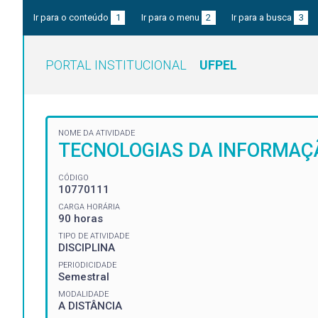
Ir para o conteúdo
1
Ir para o menu
2
Ir para a busca
3
PORTAL INSTITUCIONAL
UFPEL
NOME DA ATIVIDADE
TECNOLOGIAS DA INFORMAÇ
CÓDIGO
10770111
CARGA HORÁRIA
90 horas
TIPO DE ATIVIDADE
DISCIPLINA
PERIODICIDADE
Semestral
MODALIDADE
A DISTÂNCIA