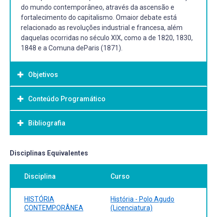
do mundo contemporâneo, através da ascensão e
fortalecimento do capitalismo. Omaior debate está
relacionado as revoluções industrial e francesa, além
daquelas ocorridas no século XIX, como a de 1820, 1830,
1848 e a Comuna deParis (1871).
Objetivos
Conteúdo Programático
Objetivo Geral:
- Compreender como se deu a formação do mundo
Bibliografia
contemporâneo, atravésda ascensão e fortalecimento do
capitalismo.
- Discutir os processos da revolução industrial e da
Bibliografia Básica:
Disciplinas Equivalentes
revolução francesa, comoprovocadores de profundas
HOBSBAWM, Eric. A era das revoluções. Rio de Janeiro:
mudanças políticas, econômicas, sociais e culturais.
Disciplina
Curso
Editora Paz e Terra, 1987. HOBSBAWM, Eric. A era do
- Problematizar as revoluções do século XIX.
capital. Rio de Janeiro: Editora Paz e Terra, 1988.
- Discutir as teorias políticas que embasaram os
HOBSBAWM, Eric. A era dos impérios. Rio de Janeiro:
HISTÓRIA
História - Polo Agudo
movimentos revolucionários econtrarrevolucionários dos
Editora Paz e Terra, 1989. REMOND, René. O século XIX.
CONTEMPORÂNEA
(Licenciatura)
séculos XIX e XX.