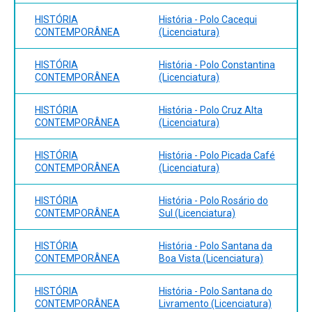
1815-1914. São Paulo: Editora Cultrix, 1990.
HISTÓRIA
História - Polo Cacequi
Bibliografia Complementar:
CONTEMPORÂNEA
(Licenciatura)
HOBSBAWM, Eric. As origens da Revolução Industrial. São
HISTÓRIA
História - Polo Constantina
Paulo: Editora Companhia das Letras, 1985. HOBSBAWM,
CONTEMPORÂNEA
(Licenciatura)
Eric. Mundos do trabalho: novos estudos sobre a história
operária. Rio de Janeiro: Editora Paz e Terra, 1987.
HISTÓRIA
História - Polo Cruz Alta
HOBSBAWM, Eric. Nações e nacionalismos. 2.ª edição. Rio
CONTEMPORÂNEA
(Licenciatura)
de Janeiro: Editora Paz e Terra, 1998. PERROT, Michele.
Os excluídos da história: operários, mulheres e
HISTÓRIA
História - Polo Picada Café
prisioneiros. Rio de Janeiro: Editora Paz e Terra, 1988.
CONTEMPORÂNEA
(Licenciatura)
THOMPSON, Edward P. A formação da classe operária
inglesa. Rio de Janeiro: Editora Paz e Terra, 1987. Vols. I, II
HISTÓRIA
História - Polo Rosário do
e III.
CONTEMPORÂNEA
Sul (Licenciatura)
HISTÓRIA
História - Polo Santana da
CONTEMPORÂNEA
Boa Vista (Licenciatura)
HISTÓRIA
História - Polo Santana do
CONTEMPORÂNEA
Livramento (Licenciatura)