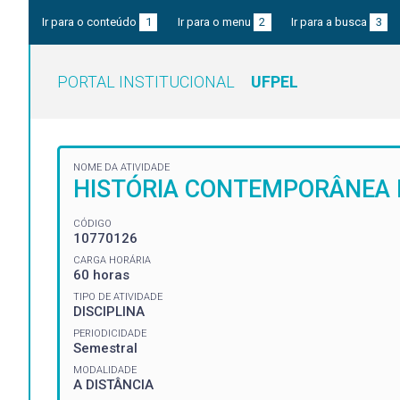
Ir para o conteúdo
1
Ir para o menu
2
Ir para a busca
3
PORTAL INSTITUCIONAL
UFPEL
NOME DA ATIVIDADE
HISTÓRIA CONTEMPORÂNEA I
CÓDIGO
10770126
CARGA HORÁRIA
60 horas
TIPO DE ATIVIDADE
DISCIPLINA
PERIODICIDADE
Semestral
MODALIDADE
A DISTÂNCIA