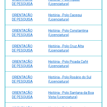
2003. HALL, Stuart. A Identidade Cultural na Pós-
DE PESQUISA
(Licenciatura)
Modernidade. DP&ª Rio de Janeiro, 1997. PERROT,
Michelle. Os Excluídos da História – Operários, mulheres e
ORIENTAÇÃO
História - Polo Cacequi
prisioneiros. Paz e Terra. São Paulo.1988.
DE PESQUISA
(Licenciatura)
Bibliografia Complementar:
ORIENTAÇÃO
História - Polo Constantina
DE PESQUISA
(Licenciatura)
BASSANEZI, Carla (orgs). História das Mulheres no Brasil.
Contexto. São Paulo, 1997. BOURDIEU, Pierre. A
ORIENTAÇÃO
História - Polo Cruz Alta
Dominação Masculina. Rio de Janeiro: Bertrand Brasil,
DE PESQUISA
(Licenciatura)
1999. FOUCAULT, Michel. Microfísica do Poder. Ed. Graal.
Rio de Janeiro. 1988. PERROT, Michelle. Minha história das
ORIENTAÇÃO
História - Polo Picada Café
mulheres. São Paulo. Contexto, 2008. PORTER, Roy.
DE PESQUISA
(Licenciatura)
História do Corpo. In.: BURKE, Peter. A Escrita da História.
Novas Perspectivas. UNESP. São Paulo. 1992.
ORIENTAÇÃO
História - Polo Rosário do Sul
DE PESQUISA
(Licenciatura)
ORIENTAÇÃO
História - Polo Santana da Boa
DE PESQUISA
Vista (Licenciatura)