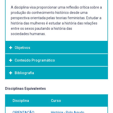
A disciplina visa proporcionar uma reflexão crítica sobre a
produção do conhecimento histórico desde uma
perspectiva orientada pelas teorias feministas. Estudar a
história das mulheres é estudar a história das relações
entre os sexos pautando a história das
sociedades humanas.
Objetivos
Conteúdo Programático
Objetivo Geral:
- Estudar panoramicamente a produção no campo dos
Bibliografia
estudos feministas e suas apropriações pelas
historiadoras na constituição de uma história social das
mulheres.
Bibliografia Básica:
Disciplinas Equivalentes
BEAUVOIR, Simone. O Segundo Sexo. Rio de Janeiro:
Disciplina
Curso
Nova Fronteira, 1980. BUTLER, Judith. Problemas de
gênero: Feminismo e subversão da identidade. Traduzido
por Renato Aguiar. Rio de Janeiro: Civilização Brasileira,
ORIENTAÇÃO
História - Polo Agudo