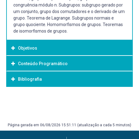
congruência módulo n. Subgrupos: subgrupo gerado por
um conjunto, grupo dos comutadores e o derivado de um
grupo. Teorema de Lagrange. Subgrupos normais e
grupo quociente. Homomorfismos de grupos. Teoremas
de isomorfismos de grupos.
Objetivos
Conteúdo Programático
Objetivo Geral:
Objetivos gerais:
Bibliografia
Iniciar o aluno no estudo das estruturas algébricas,
estudando neste curso a Estrutura de Grupo. Desenvolver
Bibliografia Básica:
as noções elementares da Teoria de Grupos. Estudar os
DOMINGUES, H.H. Álgebra moderna. São Paulo: Saraiva,
grupos aditivos e multiplicativos clássicos. Estudar os
2018. ISBN 9788547223076. E-book.
Teoremas de Isomorfismos de Grupos.
GONÇALVES, A. Introdução à álgebra. Rio de Janeiro:
Página gerada em 06/08/2026 15:51:11 (atualização a cada 5 minutos)
Instituto de Matemática Pura e Aplicada, Projeto Euclides,
Objetivos Específicos:
2015