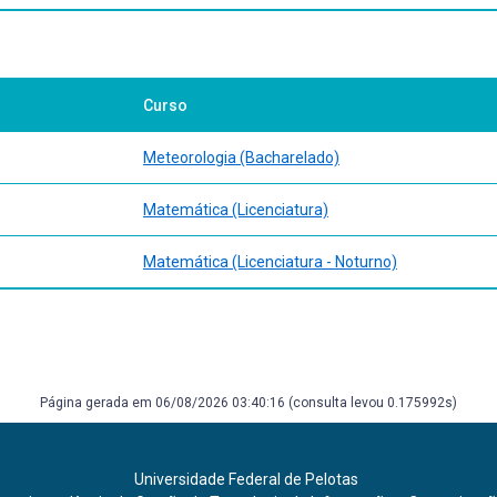
Curso
Meteorologia (Bacharelado)
Matemática (Licenciatura)
Matemática (Licenciatura - Noturno)
Página gerada em 06/08/2026 03:40:16 (consulta levou 0.175992s)
Universidade Federal de Pelotas