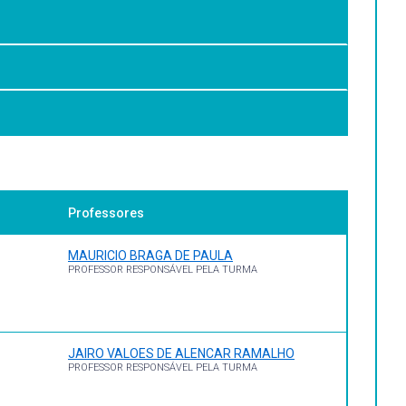
técnicos, que podem ser modelados matematicamente.
.
Professores
MAURICIO BRAGA DE PAULA
PROFESSOR RESPONSÁVEL PELA TURMA
9788521635659. E-book.
JAIRO VALOES DE ALENCAR RAMALHO
PROFESSOR RESPONSÁVEL PELA TURMA