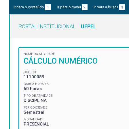
Ir para o conteúdo
1
Ir para o menu
2
Ir para a busca
3
PORTAL INSTITUCIONAL
UFPEL
NOME DA ATIVIDADE
CÁLCULO NUMÉRICO
CÓDIGO
11100089
CARGA HORÁRIA
60 horas
TIPO DE ATIVIDADE
DISCIPLINA
PERIODICIDADE
Semestral
MODALIDADE
PRESENCIAL