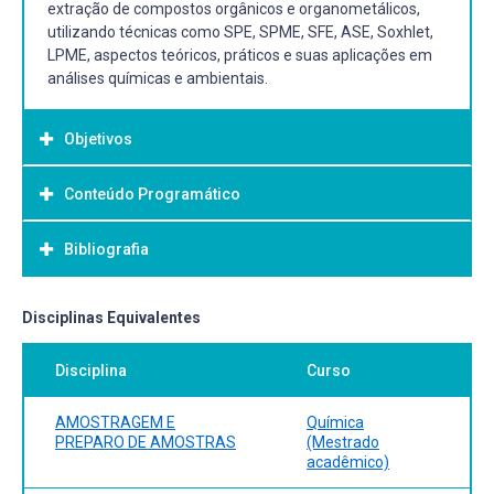
extração de compostos orgânicos e organometálicos,
utilizando técnicas como SPE, SPME, SFE, ASE, Soxhlet,
LPME, aspectos teóricos, práticos e suas aplicações em
análises químicas e ambientais.
Objetivos
Conteúdo Programático
Objetivo Geral:
-
Bibliografia
Bibliografia Básica:
Disciplinas Equivalentes
J. D. WINEFORDNER (Editor), Sample Preparation
Disciplina
Curso
Techniques in Analytical Chemistry, New Jersey - John
Wiley & Sons, 2003.
F. J. KRUG, Métodos de Preparo de Amostras -
AMOSTRAGEM E
Química
Fundamentos sobre o preparo de amostras orgânicas e
PREPARO DE AMOSTRAS
(Mestrado
acadêmico)
inorgânicas para a análise elementar. Piracicaba-SP, 2008.
R. ANDERSON, Sample Pretreatment and Separation.