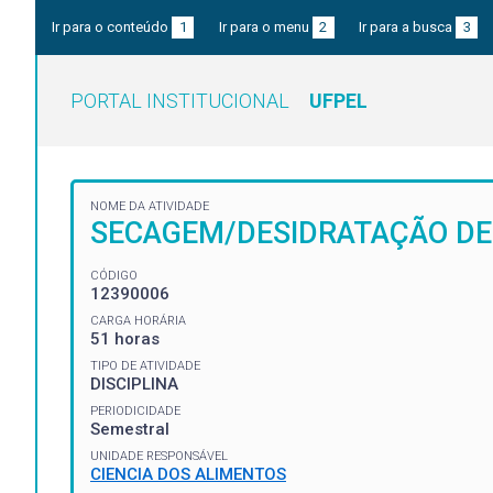
Ir para o conteúdo
1
Ir para o menu
2
Ir para a busca
3
PORTAL INSTITUCIONAL
UFPEL
NOME DA ATIVIDADE
SECAGEM/DESIDRATAÇÃO DE
CÓDIGO
12390006
CARGA HORÁRIA
51 horas
TIPO DE ATIVIDADE
DISCIPLINA
PERIODICIDADE
Semestral
UNIDADE RESPONSÁVEL
CIENCIA DOS ALIMENTOS