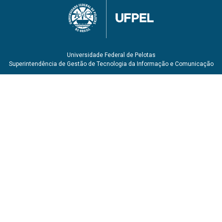
KNÖDEL, Klaus. LANGE, Gerhard; VOIGT, Hans-Jürgen.
Environmental Geology. Handbook of Field Methods and
Case Studies. Springer. 1374p. 2007.
OLIVEIRA, Antônio Manoel dos Santos; BRITO, Sergio
Nertan Alves de. Geologia de Engenharia. São Paulo:
Universidade Federal de Pelotas
Associação Brasileira de Geologia de Engenharia – ABGE.
Superintendência de Gestão de Tecnologia da Informação e Comunicação
579p. 1998.
FREEZE, R.A., CHERRY, J.A. Groundwater. Prentice-Hall,
Inc. Englewood Cliffs, NJ. 604 p. 1979.
FILHO, Carlos Leite Maciel; NUMMER, Andréa Valli.
Introdução à geologia de engenharia. 4ª ed. rev. e ampl. –
Santa Maria : Ed. Da UFSM. 392p. 2011.
NIELSEN, David M. Pratical handbook of Environmental
Site Characterization and Ground-water Monitoring.
Taylor & Francis Group. 2ª ed. 1318p. 2005.