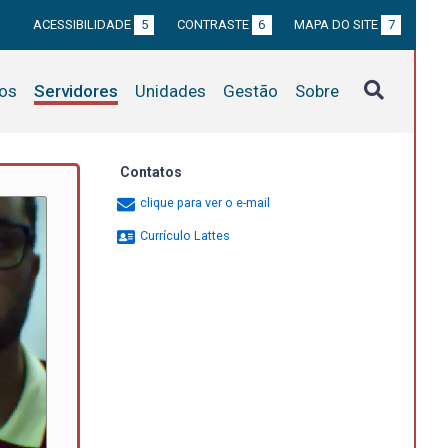
ACESSIBILIDADE
5
CONTRASTE
6
MAPA DO SITE
7
tos
Servidores
Unidades
Gestão
Sobre
Contatos
clique para ver o e-mail
Currículo Lattes