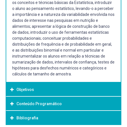
os conceitos e técnicas básicas da Estatística, introduzir
o aluno ao pensamento estatístico, levando-o a perceber
a importância e a natureza da variabilidade envolvida nos
dados de interesse nas pesquisas em nutrição e
alimentos; apresentar a lógica de construção de banco
de dados; introduzir o uso de ferramentas estatísticas
computacionais; conceituar probabilidades e
distribuições de frequência e de probabilidade em geral,
e as distribuições binomial e normal em particular e
instrumentalizar os alunos em relação a técnicas de
sumarização de dados, intervalos de confiança, testes de
hipóteses para desfechos numéricos e categóricos e
cálculos de tamanho de amostra.
Objetivos
Conteúdo Programático
Objetivo Geral:
Familiarizar os alunos com os conceitos e técnicas
Bibliografia
1. Tipos de variáveis. Representação tabular e gráfica e
básicas da Estatística.
distribuição de frequência