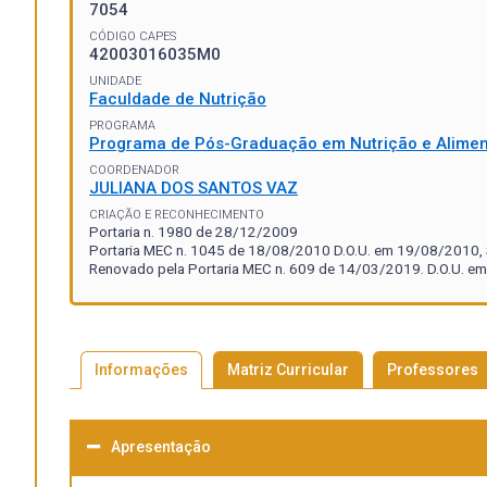
7054
CÓDIGO CAPES
42003016035M0
UNIDADE
Faculdade de Nutrição
PROGRAMA
Programa de Pós-Graduação em Nutrição e Alime
COORDENADOR
JULIANA DOS SANTOS VAZ
CRIAÇÃO E RECONHECIMENTO
Portaria n. 1980 de 28/12/2009
Portaria MEC n. 1045 de 18/08/2010 D.O.U. em 19/08/2010, S
Renovado pela Portaria MEC n. 609 de 14/03/2019. D.O.U. em
Informações
Matriz Curricular
Professores
Apresentação