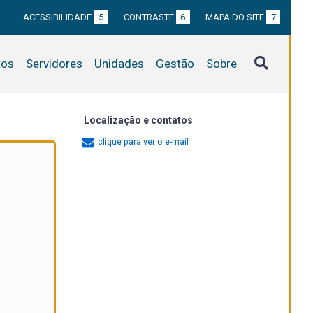
ACESSIBILIDADE
5
CONTRASTE
6
MAPA DO SITE
7
tos
Servidores
Unidades
Gestão
Sobre
Localização e contatos
clique para ver o e-mail