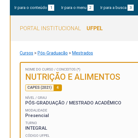
Ir para o conteúdo
1
Ir para o menu
2
Ir para a busca
3
PORTAL INSTITUCIONAL
UFPEL
Cursos
>
Pós-Graduação
>
Mestrados
NOME DO CURSO /
CONCEITOS (*)
NUTRIÇÃO E ALIMENTOS
CAPES (2021)
4
NÍVEL / GRAU
PÓS-GRADUAÇÃO / MESTRADO ACADÊMICO
MODALIDADE
Presencial
TURNO
INTEGRAL
CÓDIGO UFPEL