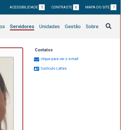
ACESSIBILIDADE
5
CONTRASTE
6
MAPA DO SITE
7
tos
Servidores
Unidades
Gestão
Sobre
Contatos
clique para ver o e-mail
Currículo Lattes