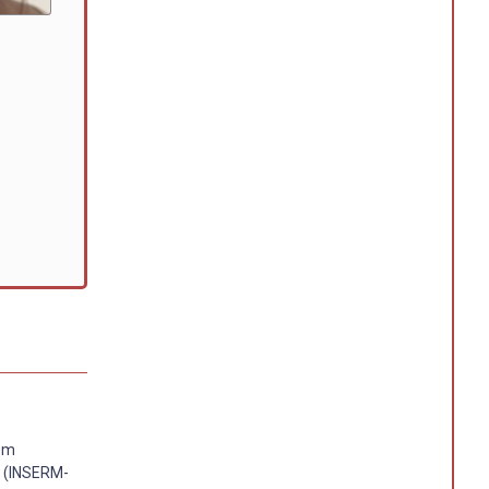
 em
I (INSERM-