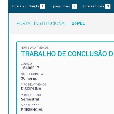
Ir para o conteúdo
1
Ir para o menu
2
Ir para a busca
3
PORTAL INSTITUCIONAL
UFPEL
NOME DA ATIVIDADE
TRABALHO DE CONCLUSÃO DE 
CÓDIGO
16400017
CARGA HORÁRIA
30 horas
TIPO DE ATIVIDADE
DISCIPLINA
PERIODICIDADE
Semestral
MODALIDADE
PRESENCIAL