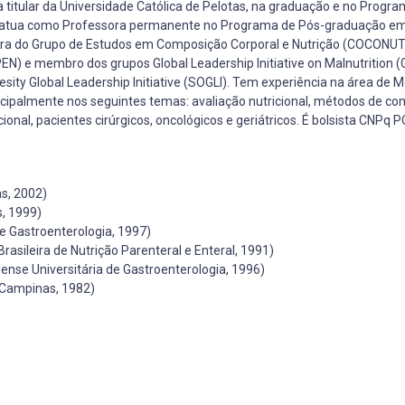
a titular da Universidade Católica de Pelotas, na graduação e no Progr
 atua como Professora permanente no Programa de Pós-graduação em
ora do Grupo de Estudos em Composição Corporal e Nutrição (COCONUT)
N) e membro dos grupos Global Leadership Initiative on Malnutrition (G
sity Global Leadership Initiative (SOGLI). Tem experiência na área de M
cipalmente nos seguintes temas: avaliação nutricional, métodos de c
ional, pacientes cirúrgicos, oncológicos e geriátricos. É bolsista CNPq P
s, 2002)
, 1999)
e Gastroenterologia, 1997)
rasileira de Nutrição Parenteral e Enteral, 1991)
nse Universitária de Gastroenterologia, 1996)
 Campinas, 1982)