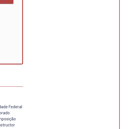
dade Federal
torado
omposição
nstructor