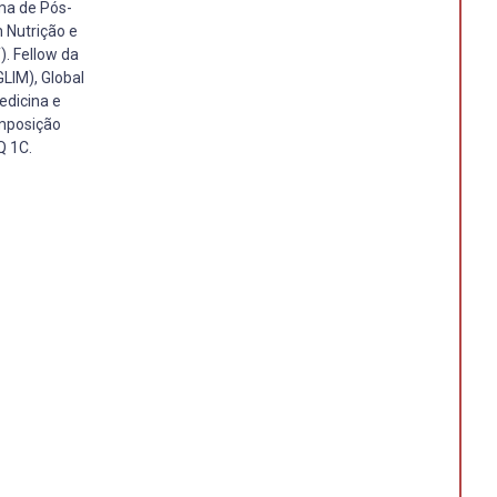
ama de Pós-
 Nutrição e
. Fellow da
LIM), Global
edicina e
omposição
Q 1C.