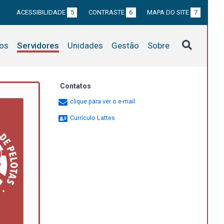
ACESSIBILIDADE
5
CONTRASTE
6
MAPA DO SITE
7
tos
Servidores
Unidades
Gestão
Sobre
Contatos
clique para ver o e-mail
Currículo Lattes