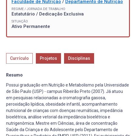
Faculdade de Nutrição
/
Departamento de Nutrição
REGIME / JORNADA DE TRABALHO
Estatutário / Dedicação Exclusiva
SITUAÇÃO
Ativo Permanente
Currículo
Projetos
Disciplinas
Resumo
Possui graduação em Nutrição e Metabolismo pela Universidade
de São Paulo (USP) - campus Ribeirão Preto (2007). Já atuou
em pesquisas relacionadas a cromatografia gasosa,
peroxidação lipídica, obesidade infantil, acompanhamento
nutricional de crianças com doenças reumáticas, impedância
bioelétrica, análise vetorial da impedância bioelétrica e
nutrigenômica. Mestre em Ciências, área de concentração
Saúde da Criança e do Adolescente pelo Departamento de
Puericultura e Pediatria da FMRP-USP (2011). Foi nutricionista do