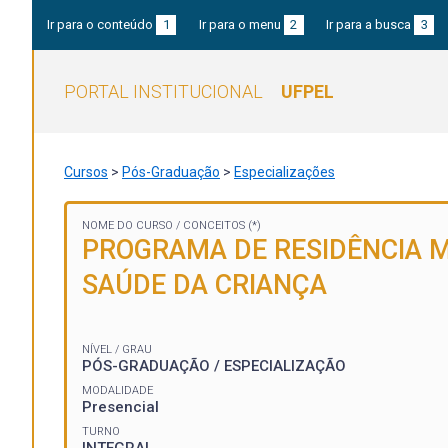
Ir para o conteúdo
1
Ir para o menu
2
Ir para a busca
3
PORTAL INSTITUCIONAL
UFPEL
Cursos
>
Pós-Graduação
>
Especializações
NOME DO CURSO /
CONCEITOS (*)
PROGRAMA DE RESIDÊNCIA M
SAÚDE DA CRIANÇA
NÍVEL / GRAU
PÓS-GRADUAÇÃO / ESPECIALIZAÇÃO
MODALIDADE
Presencial
TURNO