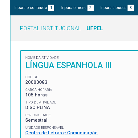
Ir para o conteúdo
1
Ir para o menu
2
Ir para a busca
3
PORTAL INSTITUCIONAL
UFPEL
NOME DA ATIVIDADE
LÍNGUA ESPANHOLA III
CÓDIGO
20000083
CARGA HORÁRIA
105 horas
TIPO DE ATIVIDADE
DISCIPLINA
PERIODICIDADE
Semestral
UNIDADE RESPONSÁVEL
Centro de Letras e Comunicação