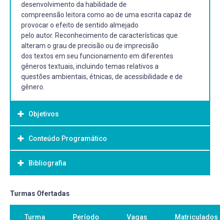
desenvolvimento da habilidade de
compreensão leitora como ao de uma escrita capaz de
provocar o efeito de sentido almejado
pelo autor. Reconhecimento de características que
alteram o grau de precisão ou de imprecisão
dos textos em seu funcionamento em diferentes
gêneros textuais, incluindo temas relativos a
questões ambientais, étnicas, de acessibilidade e de
gênero.
Objetivos
Conteúdo Programático
Objetivo Geral:
1.14 Objetivo(s) geral(ais)
Bibliografia
Leitura e construção de sentido
- Desenvolver a habilidade de analisar o texto em relação
- Fatores que concorrem para a construção dos sentidos
aos aspectos linguísticos e
- Gêneros textuais e implicações linguísticas
contextuais.
Bibliografia Básica:
Turmas Ofertadas
- Fatores de textualidade: coerência, coesão, clareza,
1.15 Objetivo(s) específico(s)
informatividade, adequação,
BENTO, N.A.S. Cidadania em preto e branco: discutindo as
- Identificar os diferentes sistemas que compõem os
Turma
Período
Vagas
Matriculados
intertextualidade, conhecimento linguístico,
relações raciais. São Paulo: Ática, 2003. HALL, Stuart. Da