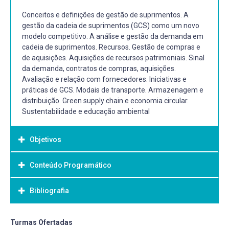
Conceitos e definições de gestão de suprimentos. A
gestão da cadeia de suprimentos (GCS) como um novo
modelo competitivo. A análise e gestão da demanda em
cadeia de suprimentos. Recursos. Gestão de compras e
de aquisições. Aquisições de recursos patrimoniais. Sinal
da demanda, contratos de compras, aquisições.
Avaliação e relação com fornecedores. Iniciativas e
práticas de GCS. Modais de transporte. Armazenagem e
distribuição. Green supply chain e economia circular.
Sustentabilidade e educação ambiental
Objetivos
Conteúdo Programático
Objetivo Geral:
Proporcionar conhecimentos técnicos e gerenciais na
Bibliografia
área de suprimentos, bem como sua inter-relação com as
demais áreas da organização, fornecendo condições de
aprendizagem no desenvolvimento e implantação dos
Bibliografia Básica:
Turmas Ofertadas
processos de suprimento, armazenagem, controle de