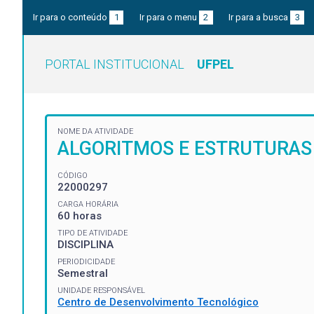
Ir para o conteúdo
1
Ir para o menu
2
Ir para a busca
3
PORTAL INSTITUCIONAL
UFPEL
NOME DA ATIVIDADE
ALGORITMOS E ESTRUTURAS 
CÓDIGO
22000297
CARGA HORÁRIA
60 horas
TIPO DE ATIVIDADE
DISCIPLINA
PERIODICIDADE
Semestral
UNIDADE RESPONSÁVEL
Centro de Desenvolvimento Tecnológico