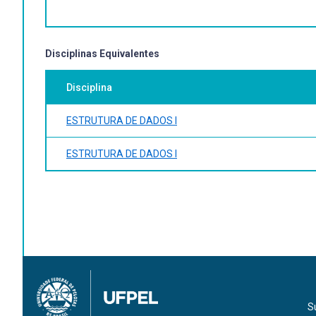
7. Estruturas de Dicionário com Árvores
• Conceito de Árvores
• Árvores de Pesquisa Binária
Disciplinas Equivalentes
• Árvores auto-balanceadas (AVL, Vermelho-e-Preta)
Disciplina
ESTRUTURA DE DADOS I
ESTRUTURA DE DADOS I
S