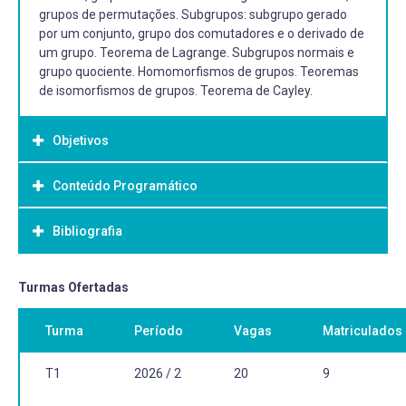
grupos de permutações. Subgrupos: subgrupo gerado
por um conjunto, grupo dos comutadores e o derivado de
um grupo. Teorema de Lagrange. Subgrupos normais e
grupo quociente. Homomorfismos de grupos. Teoremas
de isomorfismos de grupos. Teorema de Cayley.
Objetivos
Conteúdo Programático
Objetivo Geral:
Objetivo(s) geral(ais):
Bibliografia
● Identificar, compreender e utilizar os conceitos e
propriedades da estrutura algébrica de grupos.
● Dar continuidade ao desenvolvimento do raciocínio
Bibliografia Básica:
Turmas Ofertadas
lógico, organizado e dedutivo.
DOMINGUES, H.H. Álgebra moderna. São Paulo: Saraiva,
● Desenvolver a capacidade de formulação, interpretação
Turma
Período
Vagas
Matriculados
2018. ISBN 9788547223076. E-book.
e resolução de problemas.
GONÇALVES, A. Introdução à álgebra. Rio de Janeiro:
Instituto de Matemática Pura e Aplicada, Projeto Euclides,
T1
2026 / 2
20
9
Objetivo(s) específico(s):
2015.
● Iniciar o aluno no estudo das estruturas algébricas.