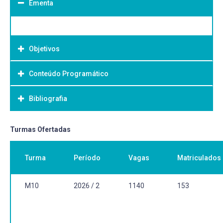
Ementa
Objetivos
Conteúdo Programático
Objetivo Geral:
Bibliografia
Bibliografia Básica:
Turmas Ofertadas
Turma
Período
Vagas
Matriculados
M10
2026 / 2
1140
153