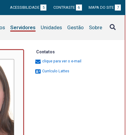
ACESSIBILIDADE
5
CONTRASTE
6
MAPA DO SITE
7
tos
Servidores
Unidades
Gestão
Sobre
Contatos
clique para ver o e-mail
Currículo Lattes