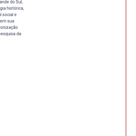
ande do Sul,
ia histórica,
 social e
, em sua
olonização
pesquisa da