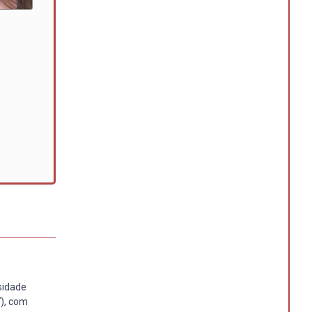
sidade
7), com